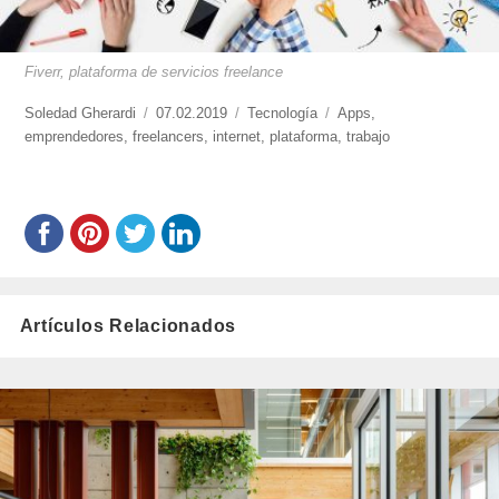
Fiverr, plataforma de servicios freelance
https://www.experimenta.es/author/soledad-
Soledad Gherardi
Publicado
07.02.2019
Categorías
Tecnología
Etiquetas
Apps
,
gherardi/
emprendedores
,
freelancers
el
,
internet
,
plataforma
,
trabajo
Artículos Relacionados