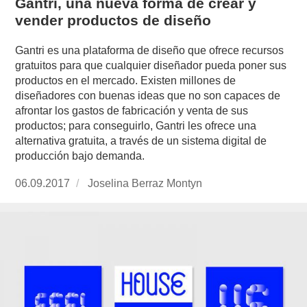
Gantri, una nueva forma de crear y
vender productos de diseño
Gantri es una plataforma de diseño que ofrece recursos
gratuitos para que cualquier diseñador pueda poner sus
productos en el mercado. Existen millones de
diseñadores con buenas ideas que no son capaces de
afrontar los gastos de fabricación y venta de sus
productos; para conseguirlo, Gantri les ofrece una
alternativa gratuita, a través de un sistema digital de
producción bajo demanda.
Publicado
06.09.2017
https://www.experimenta.es/author/joselina-
Joselina Berraz Montyn
el
berraz-
montyn/