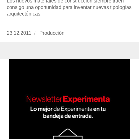
Los nuevos materiales de construcción siempre traen
consigo una oportunidad para inventar nuevas tipologías
arquitectónicas.
Publicado
23.12.2011
https://www.experimenta.es/author/produccion
Producción
el