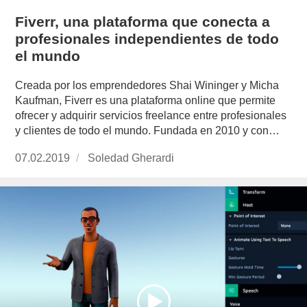
Fiverr, una plataforma que conecta a
profesionales independientes de todo
el mundo
Creada por los emprendedores Shai Wininger y Micha
Kaufman, Fiverr es una plataforma online que permite
ofrecer y adquirir servicios freelance entre profesionales
y clientes de todo el mundo. Fundada en 2010 y con…
Publicado
07.02.2019
https://www.experimenta.es/author/soledad-
Soledad Gherardi
el
gherardi/