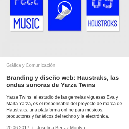
Gráfica y Comunicación
Branding y diseño web: Haustraks, las
ondas sonoras de Yarza Twins
Yarza Twins, el estudio de las gemelas viguesas Eva y
Marta Yarza, es el responsable del proyecto de marca de
Haustraks, una plataforma online para músicos,
productores y fanáticos del techno y la electrónica.
Publicado
20.06.2017
https://www.experimenta.es/author/joselina-
Joselina Berraz Montyn