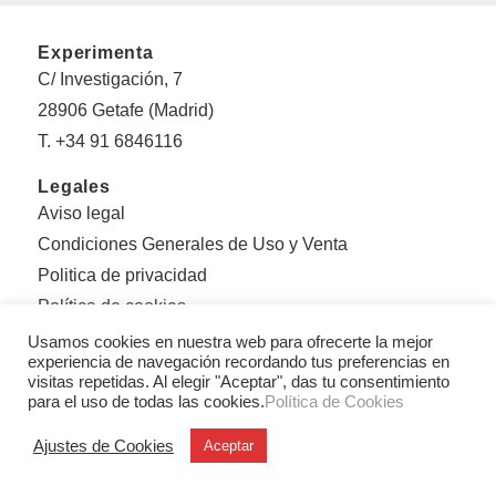
Experimenta
C/ Investigación, 7
28906 Getafe (Madrid)
T. +34 91 6846116
Legales
Aviso legal
Condiciones Generales de Uso y Venta
Politica de privacidad
Política de cookies
Usamos cookies en nuestra web para ofrecerte la mejor
Sobre Experimenta
experiencia de navegación recordando tus preferencias en
Editorial Experimenta
visitas repetidas. Al elegir "Aceptar", das tu consentimiento
para el uso de todas las cookies.
Política de Cookies
Equipo
Ajustes de Cookies
Aceptar
Con el apoyo de: