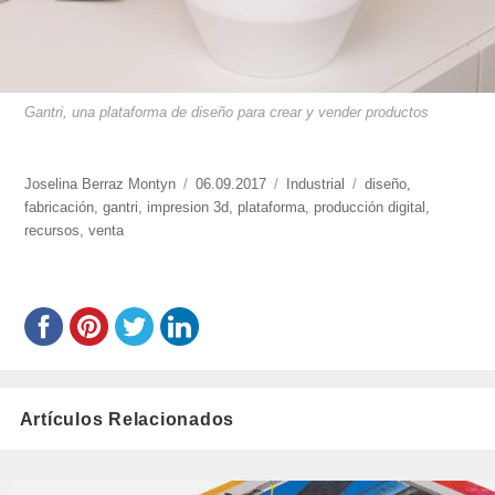
Gantri, una plataforma de diseño para crear y vender productos
https://www.experimenta.es/author/joselina-
Joselina Berraz Montyn
Publicado
06.09.2017
Categorías
Industrial
Etiquetas
diseño
,
berraz-
fabricación
,
gantri
,
impresion 3d
el
,
plataforma
,
producción digital
,
montyn/
recursos
,
venta
Artículos Relacionados