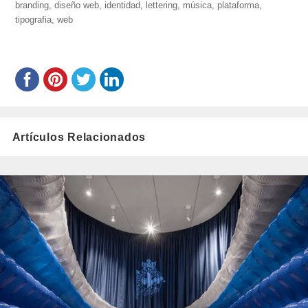
berraz-
branding
,
diseño web
,
identidad
el
,
lettering
,
música
,
plataforma
,
montyn/
tipografia
,
web
Artículos Relacionados