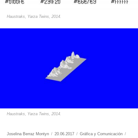
Haustraks, Yarza Twins, 2014.
Haustraks, Yarza Twins, 2014.
https://www.experimenta.es/author/joselina-
Joselina Berraz Montyn
Publicado
20.06.2017
Categorías
Gráfica y Comunicación
Etiqu