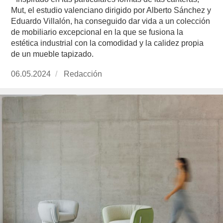
Mut, el estudio valenciano dirigido por Alberto Sánchez y
Eduardo Villalón, ha conseguido dar vida a un colección
de mobiliario excepcional en la que se fusiona la
estética industrial con la comodidad y la calidez propia
de un mueble tapizado.
Publicado
06.05.2024
https://www.experimenta.es/author/redaccion/
Redacción
el