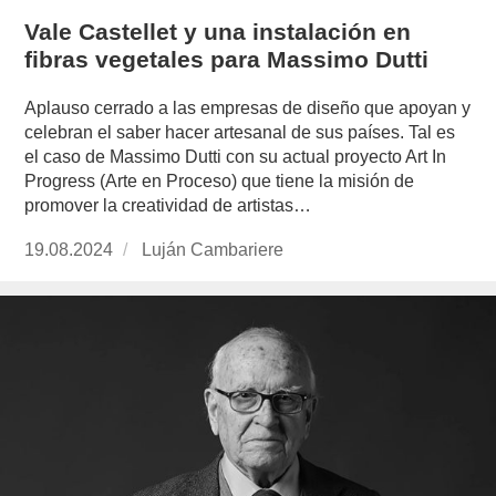
Vale Castellet y una instalación en
fibras vegetales para Massimo Dutti
Aplauso cerrado a las empresas de diseño que apoyan y
celebran el saber hacer artesanal de sus países. Tal es
el caso de Massimo Dutti con su actual proyecto Art In
Progress (Arte en Proceso) que tiene la misión de
promover la creatividad de artistas…
Publicado
19.08.2024
https://www.experimenta.es/author/lujan-
Luján Cambariere
el
cambariere/