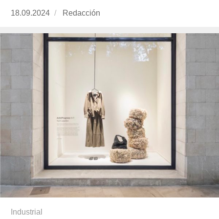
Publicado
18.09.2024
https://www.experimenta.es/author/redaccion/
Redacción
el
Industrial