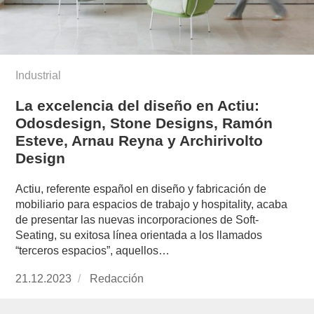
Industrial
La excelencia del diseño en Actiu:
Odosdesign, Stone Designs, Ramón
Esteve, Arnau Reyna y Archirivolto
Design
Actiu, referente español en diseño y fabricación de
mobiliario para espacios de trabajo y hospitality, acaba
de presentar las nuevas incorporaciones de Soft-
Seating, su exitosa línea orientada a los llamados
“terceros espacios”, aquellos…
Publicado
21.12.2023
https://www.experimenta.es/author/redaccion/
Redacción
el