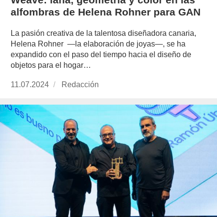
alfombras de Helena Rohner para GAN
La pasión creativa de la talentosa diseñadora canaria,
Helena Rohner —la elaboración de joyas—, se ha
expandido con el paso del tiempo hacia el diseño de
objetos para el hogar…
Publicado
11.07.2024
https://www.experimenta.es/author/redaccion/
Redacción
el