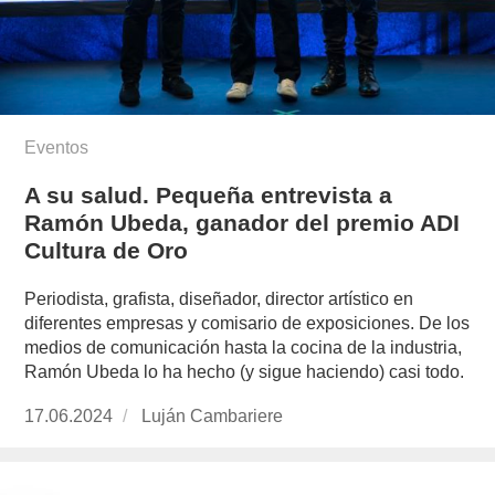
Eventos
A su salud. Pequeña entrevista a
Ramón Ubeda, ganador del premio ADI
Cultura de Oro
Periodista, grafista, diseñador, director artístico en
diferentes empresas y comisario de exposiciones. De los
medios de comunicación hasta la cocina de la industria,
Ramón Ubeda lo ha hecho (y sigue haciendo) casi todo.
Publicado
17.06.2024
https://www.experimenta.es/author/lujan-
Luján Cambariere
el
cambariere/