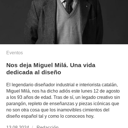
Eventos
Nos deja Miguel Milá. Una vida
dedicada al diseño
El legendario diseñador industrial e interiorista catalán,
Miguel Milá, nos ha dicho adiós este lunes 12 de agosto
a los 93 años de edad. Tras de sí, un legado creativo sin
parangón, repleto de enseñanzas y piezas icónicas que
no son otra cosa que los inamovibles cimientos del
diseño español tal y como lo conoceos hoy.
Publicado
13.08.2024
https://www.experimenta.es/author/redaccion/
Redacción