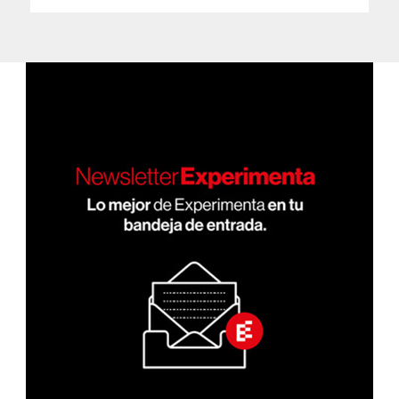
PRÓ
de
XIMA
PÁGI
entradas
NA