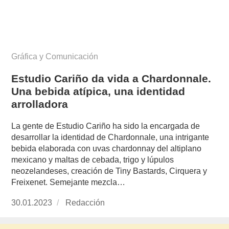
Gráfica y Comunicación
Estudio Cariño da vida a Chardonnale.
Una bebida atípica, una identidad
arrolladora
La gente de Estudio Cariño ha sido la encargada de
desarrollar la identidad de Chardonnale, una intrigante
bebida elaborada con uvas chardonnay del altiplano
mexicano y maltas de cebada, trigo y lúpulos
neozelandeses, creación de Tiny Bastards, Cirquera y
Freixenet. Semejante mezcla…
Publicado
30.01.2023
https://www.experimenta.es/author/redaccion/
Redacción
el