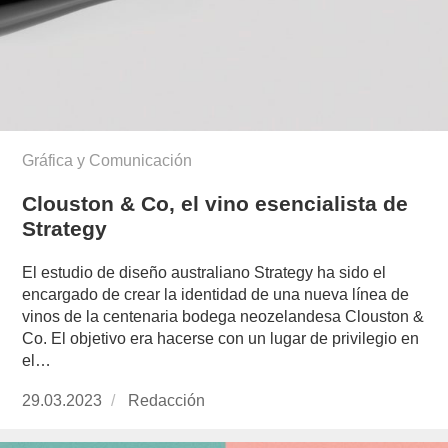
Gráfica y Comunicación
Clouston & Co, el vino esencialista de
Strategy
El estudio de diseño australiano Strategy ha sido el
encargado de crear la identidad de una nueva línea de
vinos de la centenaria bodega neozelandesa Clouston &
Co. El objetivo era hacerse con un lugar de privilegio en
el…
Publicado
29.03.2023
https://www.experimenta.es/author/redaccion/
Redacción
el