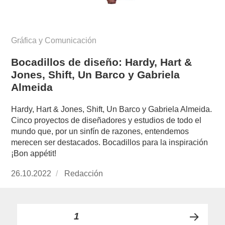
Gráfica y Comunicación
Bocadillos de diseño: Hardy, Hart &
Jones, Shift, Un Barco y Gabriela
Almeida
Hardy, Hart & Jones, Shift, Un Barco y Gabriela Almeida.
Cinco proyectos de diseñadores y estudios de todo el
mundo que, por un sinfín de razones, entendemos
merecen ser destacados. Bocadillos para la inspiración
¡Bon appétit!
Publicado
26.10.2022
https://www.experimenta.es/author/redaccion/
Redacción
el
Paginación
PÁGINA
1