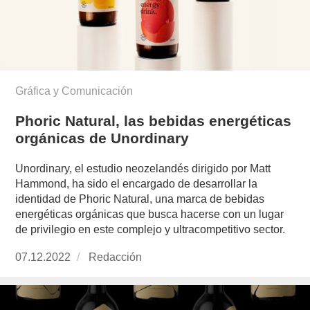
Gráfica y Comunicación
Phoric Natural, las bebidas energéticas
orgánicas de Unordinary
Unordinary, el estudio neozelandés dirigido por Matt
Hammond, ha sido el encargado de desarrollar la
identidad de Phoric Natural, una marca de bebidas
energéticas orgánicas que busca hacerse con un lugar
de privilegio en este complejo y ultracompetitivo sector.
Publicado
07.12.2022
https://www.experimenta.es/author/redaccion/
Redacción
el