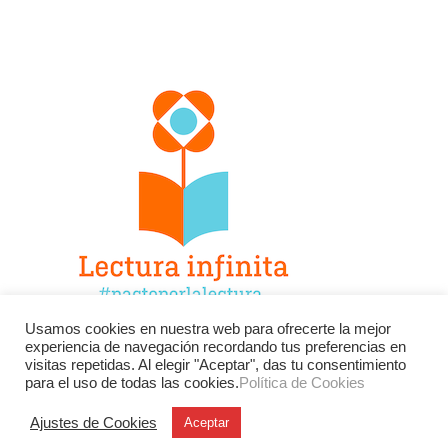
Usamos cookies en nuestra web para ofrecerte la mejor
experiencia de navegación recordando tus preferencias en
Facebook
Twitter
Instagram
visitas repetidas. Al elegir "Aceptar", das tu consentimiento
para el uso de todas las cookies.
Política de Cookies
YouTube
LinkedIn
Contacto
Ajustes de Cookies
Aceptar
BU
Buscar