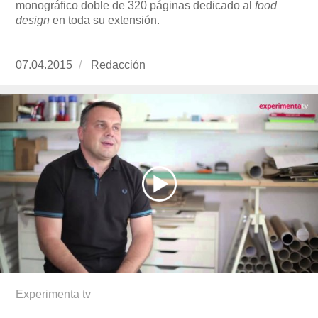
monográfico doble de 320 páginas dedicado al
food
design
en toda su extensión.
Publicado
07.04.2015
https://www.experimenta.es/author/redaccion/
Redacción
el
Experimenta tv