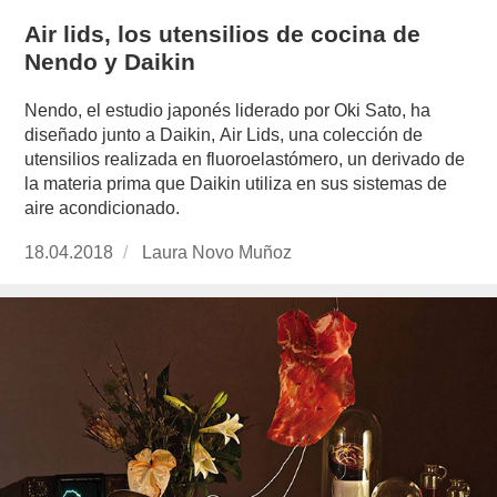
Air lids, los utensilios de cocina de
Nendo y Daikin
Nendo, el estudio japonés liderado por Oki Sato, ha
diseñado junto a Daikin, Air Lids, una colección de
utensilios realizada en fluoroelastómero, un derivado de
la materia prima que Daikin utiliza en sus sistemas de
aire acondicionado.
Publicado
18.04.2018
https://www.experimenta.es/author/laura-
Laura Novo Muñoz
el
novo-
munoz/