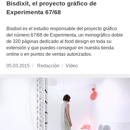
Bisdixit, el proyecto gráfico de
Experimenta 67/68
Bisdixit es el estudio responsable del proyecto gráfico
del número 67/68 de Experimenta, un monográfico doble
de 320 páginas dedicado al food design en toda su
extensión y que puedes conseguir en nuestra tienda
online o en puntos de ventas autorizados.
Publicado
05.03.2015
https://www.experimenta.es/author/redaccion/
Redacción
Formato
Vídeo
el