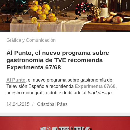
Gráfica y Comunicación
Al Punto, el nuevo programa sobre
gastronomía de TVE recomienda
Experimenta 67/68
Al Punto
, el nuevo programa sobre gastronomía de
Televisión Española recomienda
Experimenta 67/68
,
nuestro monográfico doble dedicado al
food design
.
Publicado
14.04.2015
https://www.experimenta.es/author/cristobal-
Cristóbal Páez
el
paez/