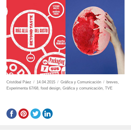
https://www.experimenta.es/author/cristobal-
Cristóbal Páez
Publicado
14.04.2015
Categorías
Gráfica y Comunicación
Etiquetas
breves
,
paez/
Experimenta 67/68
el
,
food design
,
Gráfica y comunicación
,
TVE