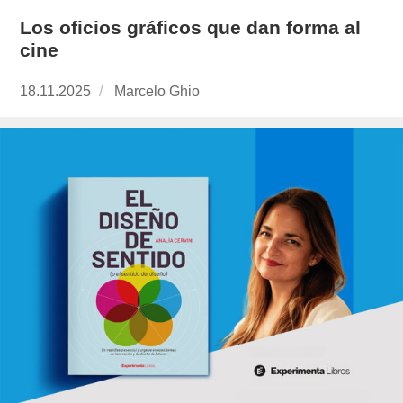
Los oficios gráficos que dan forma al
cine
Publicado
18.11.2025
https://www.experimenta.es/author/marcelo-
Marcelo Ghio
el
ghio/