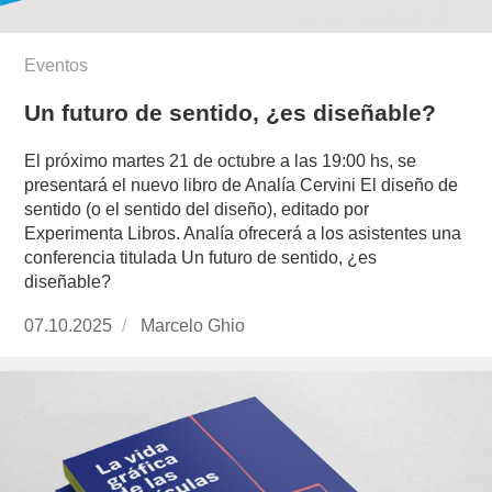
Eventos
Un futuro de sentido, ¿es diseñable?
El próximo martes 21 de octubre a las 19:00 hs, se
presentará el nuevo libro de Analía Cervini El diseño de
sentido (o el sentido del diseño), editado por
Experimenta Libros. Analía ofrecerá a los asistentes una
conferencia titulada Un futuro de sentido, ¿es
diseñable?
Publicado
07.10.2025
https://www.experimenta.es/author/marcelo-
Marcelo Ghio
el
ghio/