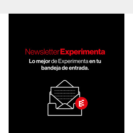
de
NA
ANT
entradas
ERIO
R