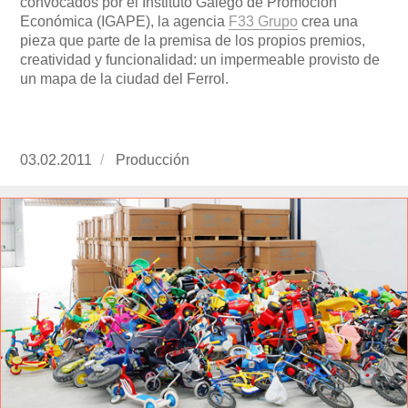
convocados por el Instituto Galego de Promoción
Económica (IGAPE), la agencia
F33 Grupo
crea una
pieza que parte de la premisa de los propios premios,
creatividad y funcionalidad: un impermeable provisto de
un mapa de la ciudad del Ferrol.
Publicado
03.02.2011
https://www.experimenta.es/author/produccion
Producción
el