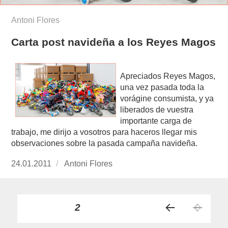
Antoni Flores
Carta post navideña a los Reyes Magos
Apreciados Reyes Magos,
una vez pasada toda la
vorágine consumista, y ya
liberados de vuestra
importante carga de
trabajo, me dirijo a vosotros para haceros llegar mis
observaciones sobre la pasada campaña navideña.
Publicado
24.01.2011
https://www.experimenta.es/author/Antoni%20
Antoni Flores
el
Paginación
PÁGINA
2
PÁGI