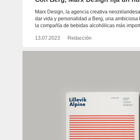
Marx Design, la agencia creativa neozelandesa
dar vida y personalidad a Berg, una ambiciosa l
la compañía de bebidas alcohólicas más impor
13.07.2023
Publicado
Redacción
https://www.experimenta.es/aut
el