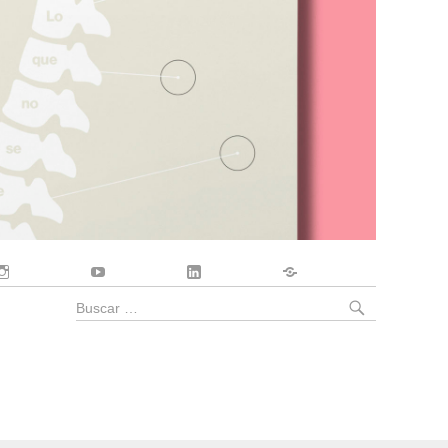
Instagram
YouTube
LinkedIn
Contacto
BUSCA
Buscar
por: