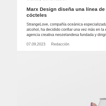
Marx Design diseña una línea de
cócteles
StrangeLove, compañía oceánica especializada 
alcohol, ha decidido confiar una vez más en la
agencia creativa neozelandesa fundada y diri
07.09.2023
Publicado
Redacción
https://www.experimenta.es/aut
el