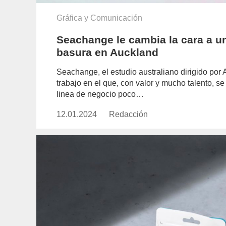
Gráfica y Comunicación
Seachange le cambia la cara a un
basura en Auckland
Seachange, el estudio australiano dirigido por
trabajo en el que, con valor y mucho talento, 
linea de negocio poco…
12.01.2024
Publicado
Redacción
https://www.experimenta.es/aut
el