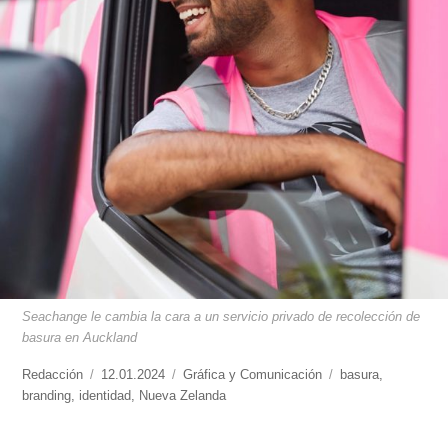
Seachange le cambia la cara a un servicio privado de recolección de
basura en Auckland
https://www.experimenta.es/author/redaccion/
Redacción
Publicado
12.01.2024
Categorías
Gráfica y Comunicación
Etiquetas
basura
,
branding
,
identidad
el
,
Nueva Zelanda