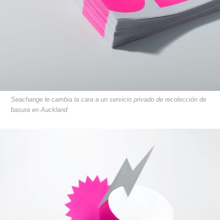
Seachange le cambia la cara a un servicio privado de recolección de
basura en Auckland