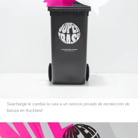
Seachange le cambia la cara a un servicio privado de recolección de
basura en Auckland