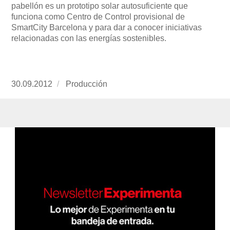
pabellón es un prototipo solar autosuficiente que
funciona como Centro de Control provisional de
SmartCity Barcelona y para dar a conocer iniciativas
relacionadas con las energías sostenibles.
Publicado
30.09.2012
https://www.experimenta.es/author/produccion
Producción
el