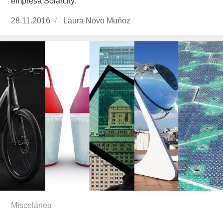
empresa Solarcity.
Publicado
28.11.2016
https://www.experimenta.es/author/laura-
Laura Novo Muñoz
el
novo-
munoz/
Miscelánea