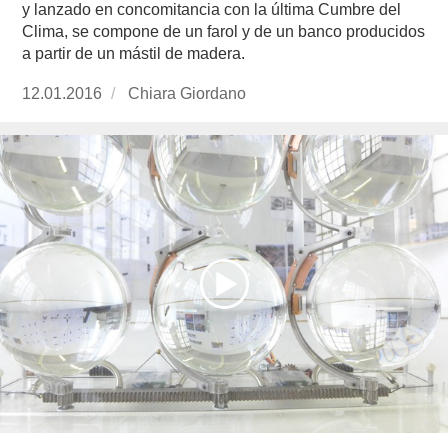
y lanzado en concomitancia con la última Cumbre del
Clima, se compone de un farol y de un banco producidos
a partir de un mástil de madera.
Publicado
12.01.2016
https://www.experimenta.es/author/chiara-
Chiara Giordano
el
giordano/