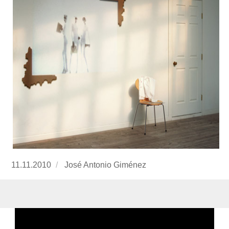
Publicado
11.11.2010
https://www.experimenta.es/author/José%20
José Antonio Giménez
el