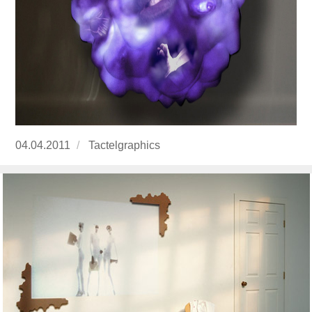
Publicado
04.04.2011
https://www.experimenta.es/author/Tactelgraph
Tactelgraphics
el