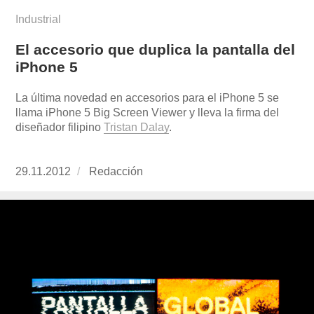
Industrial
El accesorio que duplica la pantalla del
iPhone 5
La última novedad en accesorios para el iPhone 5 se
llama iPhone 5 Big Screen Viewer y lleva la firma del
diseñador filipino
Tristan Dalay
.
Publicado
29.11.2012
https://www.experimenta.es/author/redaccion/
Redacción
el