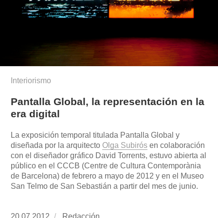
Interiorismo
Pantalla Global, la representación en la
era digital
La exposición temporal titulada Pantalla Global y
diseñada por la arquitecto
Olga Subirós
en colaboración
con el diseñador gráfico David Torrents, estuvo abierta al
público en el CCCB (Centre de Cultura Contemporània
de Barcelona) de febrero a mayo de 2012 y en el Museo
San Telmo de San Sebastián a partir del mes de junio.
Publicado
20.07.2012
https://www.experimenta.es/author/redaccion/
Redacción