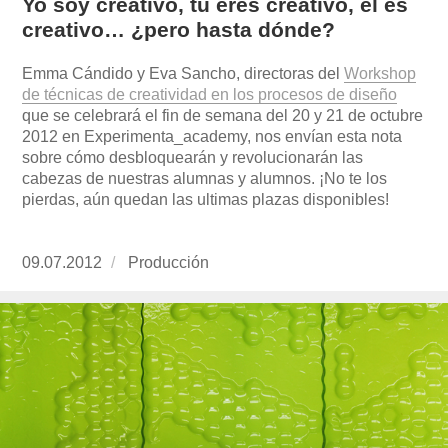
Yo soy creativo, tú eres creativo, él es
creativo… ¿pero hasta dónde?
Emma Cándido y Eva Sancho, directoras del
Workshop
de técnicas de creatividad en los procesos de diseño
que se celebrará el fin de semana del 20 y 21 de octubre
2012 en Experimenta_academy, nos envían esta nota
sobre cómo desbloquearán y revolucionarán las
cabezas de nuestras alumnas y alumnos. ¡No te los
pierdas, aún quedan las ultimas plazas disponibles!
Publicado
09.07.2012
https://www.experimenta.es/author/produccion
Producción
el