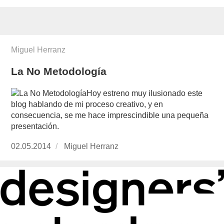
Miguel Herranz
La No Metodología
Hoy estreno muy ilusionado este
blog hablando de mi proceso creativo, y en
consecuencia, se me hace imprescindible una pequeña
presentación.
Publicado
02.05.2014
https://www.experimenta.es/author/Miguel%2
Miguel Herranz
el