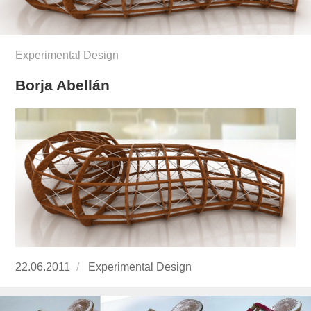
Experimental Design
Borja Abellán
Publicado
22.06.2011
https://www.experimenta.es/author/Experime
Experimental Design
el