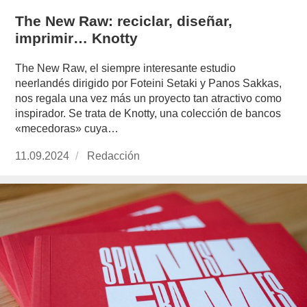
The New Raw: reciclar, diseñar,
imprimir… Knotty
The New Raw, el siempre interesante estudio
neerlandés dirigido por Foteini Setaki y Panos Sakkas,
nos regala una vez más un proyecto tan atractivo como
inspirador. Se trata de Knotty, una colección de bancos
«mecedoras» cuya…
Publicado
11.09.2024
https://www.experimenta.es/author/redaccion/
Redacción
el