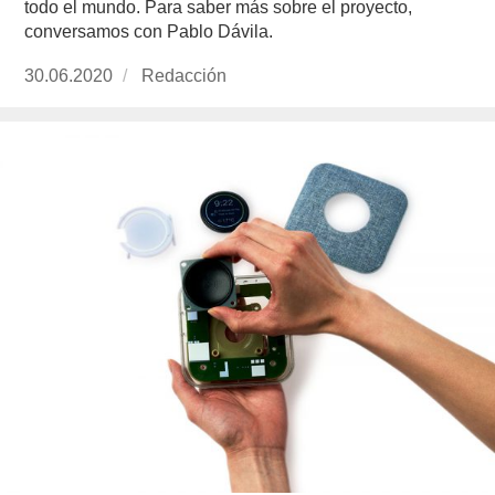
todo el mundo. Para saber más sobre el proyecto,
conversamos con Pablo Dávila.
Publicado
30.06.2020
https://www.experimenta.es/author/redaccion/
Redacción
el