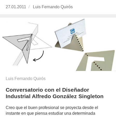
Publicado
27.01.2011
https://www.experimenta.es/author/luis-
Luis Fernando Quirós
el
fernando-
quiros/
Luis Fernando Quirós
Conversatorio con el Diseñador
Industrial Alfredo González Singleton
Creo que el buen profesional se proyecta desde el
instante en que piensa estudiar una determinada