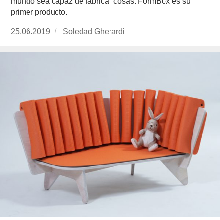
mundo sea capaz de fabricar cosas. FormBox es su
primer producto.
Publicado
25.06.2019
https://www.experimenta.es/author/soledad-
Soledad Gherardi
el
gherardi/