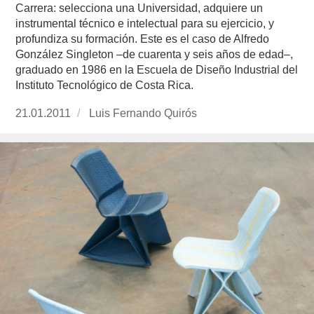
Carrera: selecciona una Universidad, adquiere un
instrumental técnico e intelectual para su ejercicio, y
profundiza su formación. Este es el caso de Alfredo
González Singleton –de cuarenta y seis años de edad–,
graduado en 1986 en la Escuela de Diseño Industrial del
Instituto Tecnológico de Costa Rica.
Publicado
21.01.2011
https://www.experimenta.es/author/luis-
Luis Fernando Quirós
el
fernando-
quiros/