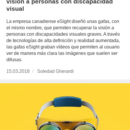
visión a personas con discapacidad
visual
La empresa canadiense eSight diseñó unas gafas, con
el mismo nombre, que permiten recuperar la visión a
personas con discapacidades visuales graves. A través
de tecnologías de alta definición y realidad aumentada,
las gafas eSight graban vídeos que permiten al usuario
ver de manera más clara las imágenes que suelen ser
difusas.
Publicado
15.03.2018
https://www.experimenta.es/author/soledad-
Soledad Gherardi
el
gherardi/