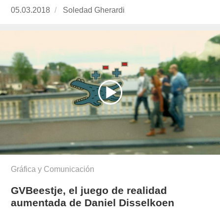
Publicado
05.03.2018
https://www.experimenta.es/author/soledad-
Soledad Gherardi
el
gherardi/
Gráfica y Comunicación
GVBeestje, el juego de realidad
aumentada de Daniel Disselkoen