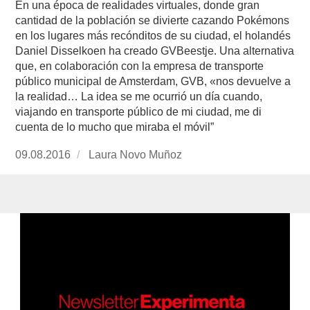
En una época de realidades virtuales, donde gran
cantidad de la población se divierte cazando Pokémons
en los lugares más recónditos de su ciudad, el holandés
Daniel Disselkoen ha creado GVBeestje. Una alternativa
que, en colaboración con la empresa de transporte
público municipal de Amsterdam, GVB, «nos devuelve a
la realidad… La idea se me ocurrió un día cuando,
viajando en transporte público de mi ciudad, me di
cuenta de lo mucho que miraba el móvil”
Publicado
09.08.2016
https://www.experimenta.es/author/laura-
Laura Novo Muñoz
el
novo-
munoz/