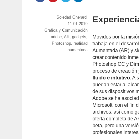
Experienci
https://www.experimenta.es/author/soledad-
Soledad Gherardi
gherardi/
Publicado
11.01.2019
Categorías
Gráfica y Comunicación
el
Movidos por la misión
Etiquetas
adobe
,
AR
,
gadgets
,
Photoshop
,
realidad
trabaja en el desarro
aumentada
Aumentada (AR) y sis
crear contenido inme
Photoshop CC y Dimen
proceso de creación
fluido e intuitivo
. A 
puedan estar al alcan
de sus dispositivos 
Adobe se ha asociad
Microsoft, con el fin
archivos, así como g
oferta completa de A
beta, pero una versi
profesionales interes