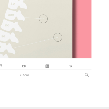
Instagram
YouTube
LinkedIn
Contacto
BUSCA
Buscar
por: