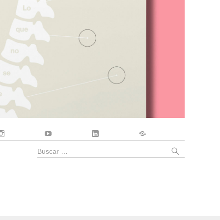
Instagram
YouTube
LinkedIn
Contacto
BUSCA
Buscar
por: