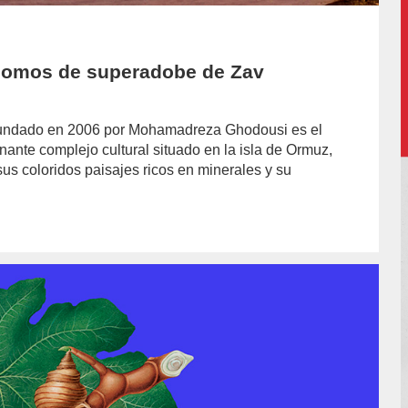
 domos de superadobe de Zav
ní fundado en 2006 por Mohamadreza Ghodousi es el
nte complejo cultural situado en la isla de Ormuz,
sus coloridos paisajes ricos en minerales y su
or/cristobal-