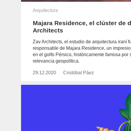
Arquitectura
Majara Residence, el clúster de
Architects
Zav Architects, el estudio de arquitectura ira
responsable de Majara Residence, un impresiona
en el golfo Pérsico, históricamente famosa por 
relevancia geopolítica.
29.12.2020
Publicado
Cristóbal Páez
https://www.experimenta.es/auth
el
paez/