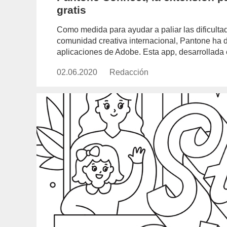
gratis
Como medida para ayudar a paliar las dificultade
comunidad creativa internacional, Pantone ha 
aplicaciones de Adobe. Esta app, desarrollad
02.06.2020
Publicado
Redacción
https://www.experimenta.es/aut
el