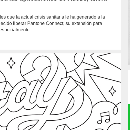
s que la actual crisis sanitaria le ha generado a la
decido liberar Pantone Connect, su extensión para
a especialmente…
hor/redaccion/