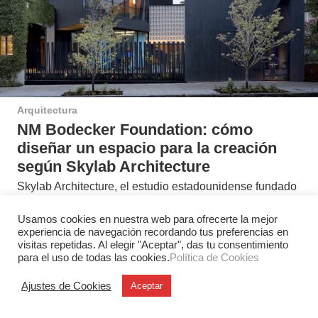
Arquitectura
NM Bodecker Foundation: cómo
diseñar un espacio para la creación
según Skylab Architecture
Skylab Architecture, el estudio estadounidense fundado
y dirigido por Jeff Kovel, es el responsable de la sede de
NM Bodecker…
Usamos cookies en nuestra web para ofrecerte la mejor
experiencia de navegación recordando tus preferencias en
visitas repetidas. Al elegir "Aceptar", das tu consentimiento
para el uso de todas las cookies.
Política de Cookies
Ajustes de Cookies
Aceptar