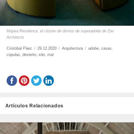
Majara Residence, el clúster de domos de superadobe de Zav
Architects
https://www.experimenta.es/author/cristobal-
Cristóbal Páez
Publicado
29.12.2020
Categorías
Arquitectura
Etiquetas
adobe
,
casas
,
paez/
cúpulas
,
desierto
,
el
irán
,
mar
Artículos Relacionados