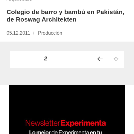
Colegio de barro y bambú en Pakistán,
de Roswag Architekten
Publicado
05.12.2011
https://www.experimenta.es/author/produccion
Producción
el
Paginación
PÁGINA
2
PÁGI
de
NA
ANT
entradas
ERIO
R