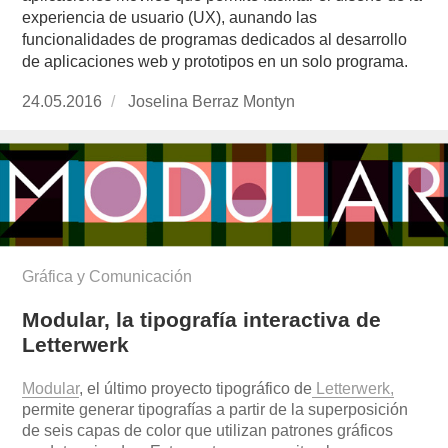
experiencia de usuario (UX), aunando las
funcionalidades de programas dedicados al desarrollo
de aplicaciones web y prototipos en un solo programa.
Publicado
24.05.2016
https://www.experimenta.es/author/joselina-
Joselina Berraz Montyn
el
berraz-
montyn/
Gráfica y Comunicación
Modular, la tipografía interactiva de
Letterwerk
Modular
, el último proyecto tipográfico de
Letterwerk,
permite generar tipografías a partir de la superposición
de seis capas de color que utilizan patrones gráficos