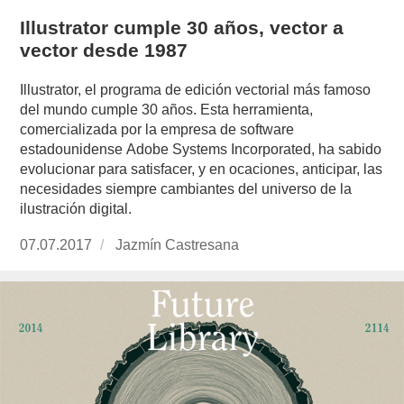
Illustrator cumple 30 años, vector a
vector desde 1987
Illustrator, el programa de edición vectorial más famoso
del mundo cumple 30 años. Esta herramienta,
comercializada por la empresa de software
estadounidense Adobe Systems Incorporated, ha sabido
evolucionar para satisfacer, y en ocaciones, anticipar, las
necesidades siempre cambiantes del universo de la
ilustración digital.
Publicado
07.07.2017
https://www.experimenta.es/author/jazmin-
Jazmín Castresana
el
castresana/