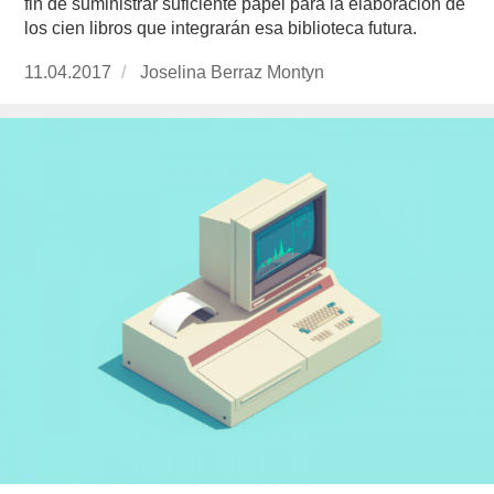
fin de suministrar suficiente papel para la elaboración de
los cien libros que integrarán esa biblioteca futura.
Publicado
11.04.2017
https://www.experimenta.es/author/joselina-
Joselina Berraz Montyn
el
berraz-
montyn/