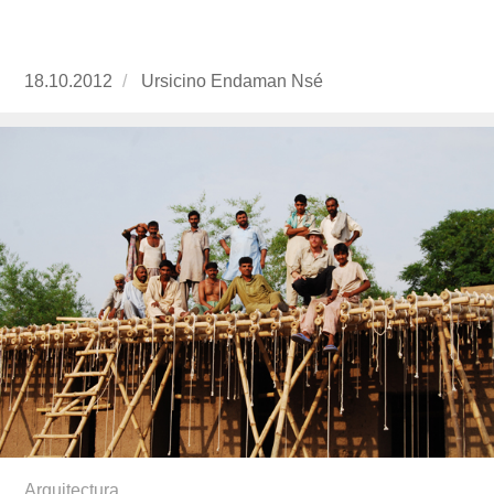
Publicado
18.10.2012
https://www.experimenta.es/author/ursicino-
Ursicino Endaman Nsé
el
endaman-
nse/
Arquitectura