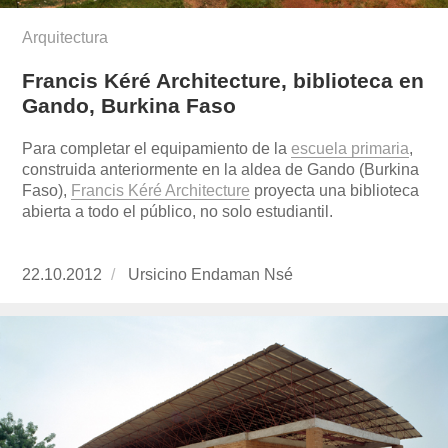
Arquitectura
Francis Kéré Architecture, biblioteca en
Gando, Burkina Faso
Para completar el equipamiento de la
escuela primaria
,
construida anteriormente en la aldea de Gando (Burkina
Faso),
Francis Kéré Architecture
proyecta una biblioteca
abierta a todo el público, no solo estudiantil.
Publicado
22.10.2012
https://www.experimenta.es/author/ursicino-
Ursicino Endaman Nsé
el
endaman-
nse/