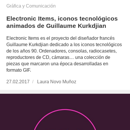
Gráfica y Comunicación
Electronic Items, iconos tecnológicos
animados de Guillaume Kurkdjian
Electronic Items es el proyecto del diseñador francés
Guillaume Kurkdjian dedicado a los iconos tecnológicos
de los años 90. Ordenadores, consolas, radiocasetes,
reproductores de CD, cámaras… una colección de
piezas que marcaron una época desarrolladas en
formato GIF.
Publicado
27.02.2017
https://www.experimenta.es/author/laura-
Laura Novo Muñoz
el
novo-
munoz/