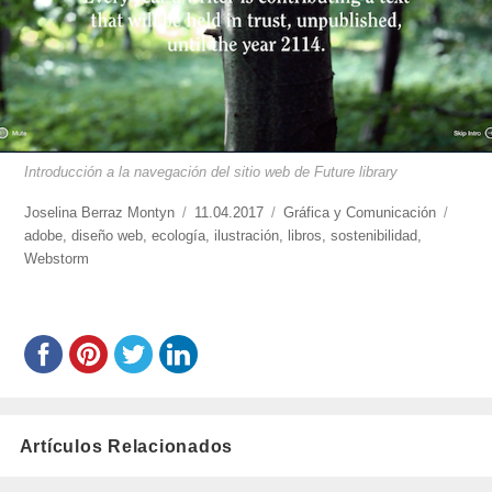
Introducción a la navegación del sitio web de Future library
https://www.experimenta.es/author/joselina-
Joselina Berraz Montyn
Publicado
11.04.2017
Categorías
Gráfica y Comunicación
Etiqu
berraz-
adobe
,
diseño web
,
ecología
el
,
ilustración
,
libros
,
sostenibilidad
,
montyn/
Webstorm
Artículos Relacionados