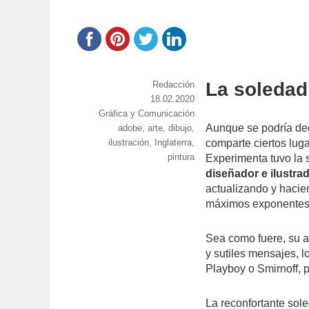
La soledad 
https://www.experimenta.es/author/red
Redacción
Publicado
18.02.2020
Categorías
Gráfica y Comunicación
el
Aunque se podría dec
Etiquetas
adobe
,
arte
,
dibujo
,
ilustración
,
Inglaterra
,
comparte ciertos luga
pintura
Experimenta tuvo la 
diseñador e ilustrad
actualizando y hacie
máximos exponentes
Sea como fuere, su as
y sutiles mensajes, l
Playboy o Smirnoff, 
La reconfortante sole