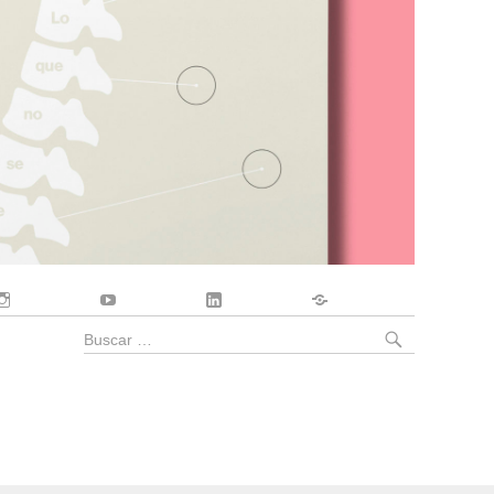
Instagram
YouTube
LinkedIn
Contacto
BUSCA
Buscar
por: