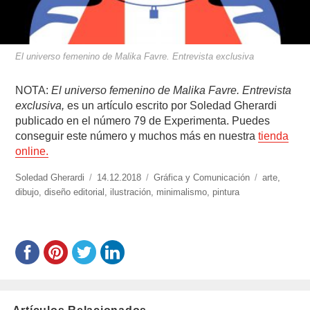
El universo femenino de Malika Favre. Entrevista exclusiva
NOTA:
El universo femenino de Malika Favre. Entrevista
exclusiva,
es un artículo escrito por Soledad Gherardi
publicado en el número 79 de Experimenta. Puedes
conseguir este número y muchos más en nuestra
tienda
online.
https://www.experimenta.es/author/soledad-
Soledad Gherardi
Publicado
14.12.2018
Categorías
Gráfica y Comunicación
Etiquetas
arte
,
gherardi/
dibujo
,
diseño editorial
el
,
ilustración
,
minimalismo
,
pintura