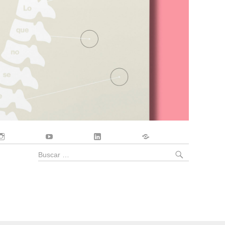
Instagram
YouTube
LinkedIn
Contacto
BUSCA
Buscar
por: