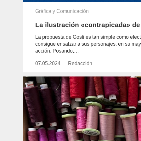
Gráfica y Comunicación
La ilustración «contrapicada» de
La propuesta de Gosti es tan simple como efecti
consigue ensalzar a sus personajes, en su may
acción. Posando,…
07.05.2024
Publicado
Redacción
https://www.experimenta.es/aut
el