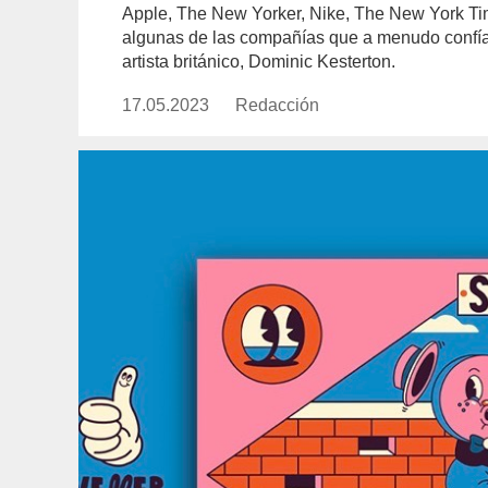
Apple, The New Yorker, Nike, The New York Ti
algunas de las compañías que a menudo confían e
artista británico, Dominic Kesterton.
17.05.2023
Publicado
Redacción
https://www.experimenta.es/aut
el