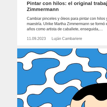
Pintar con hilos: el original trab
Zimmermann
Cambiar pinceles y óleos para pintar con hilos
maestría. Ulrike Martha Zimmermann se formó en
años como artista de caballete, enseguida,…
11.09.2023
Publicado
Luján Cambariere
https://www.experimenta.es/auth
el
cambariere/