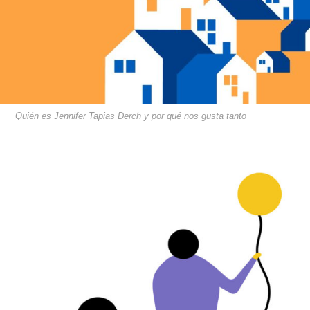
Quién es Jennifer Tapias Derch y por qué nos gusta tanto