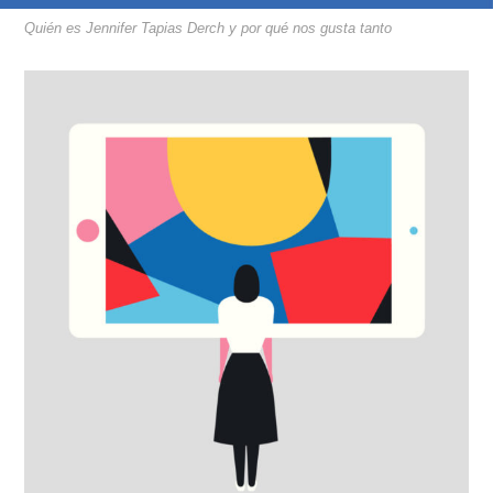
Quién es Jennifer Tapias Derch y por qué nos gusta tanto