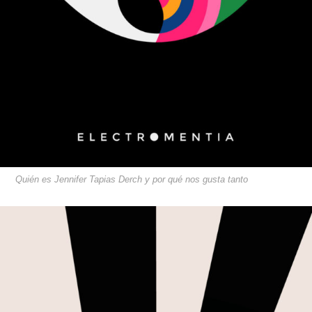
Quién es Jennifer Tapias Derch y por qué nos gusta tanto