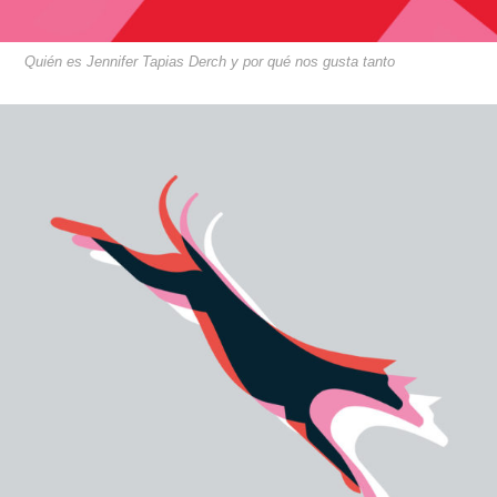
Quién es Jennifer Tapias Derch y por qué nos gusta tanto