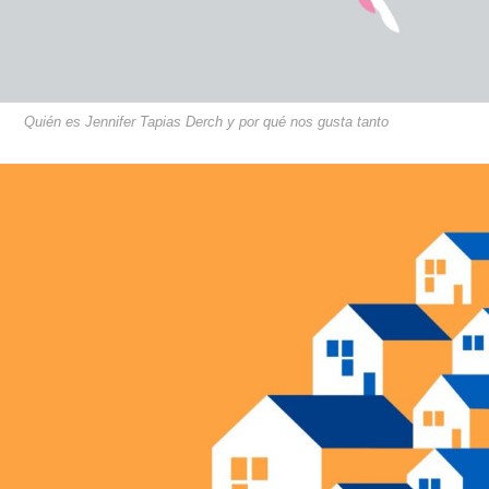
Quién es Jennifer Tapias Derch y por qué nos gusta tanto