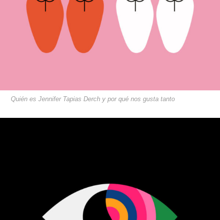
Quién es Jennifer Tapias Derch y por qué nos gusta tanto