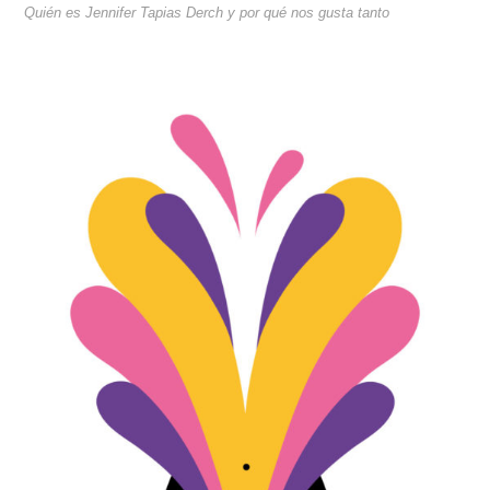
Quién es Jennifer Tapias Derch y por qué nos gusta tanto