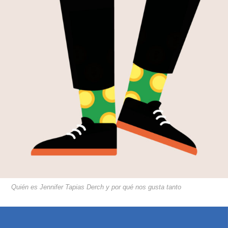
Quién es Jennifer Tapias Derch y por qué nos gusta tanto