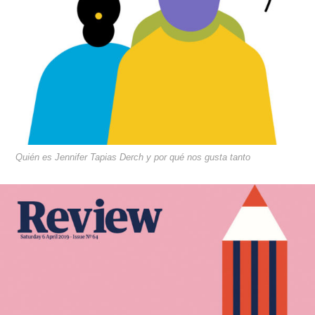
Quién es Jennifer Tapias Derch y por qué nos gusta tanto