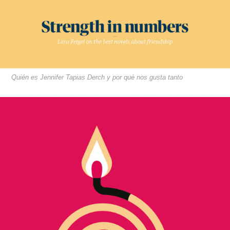
Quién es Jennifer Tapias Derch y por qué nos gusta tanto