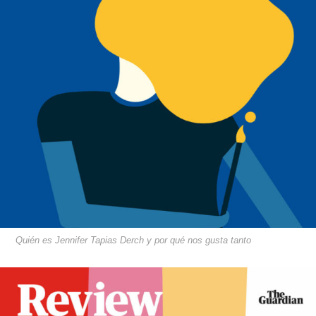
Quién es Jennifer Tapias Derch y por qué nos gusta tanto