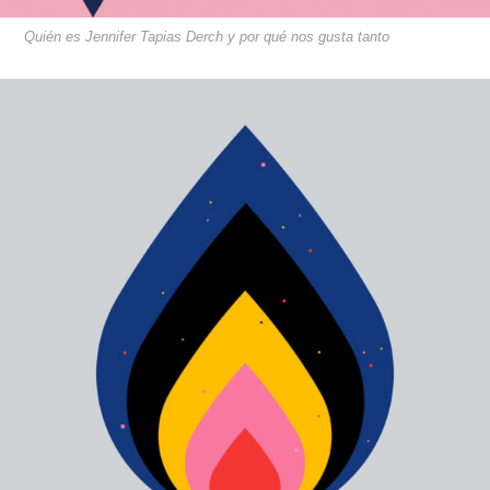
Quién es Jennifer Tapias Derch y por qué nos gusta tanto