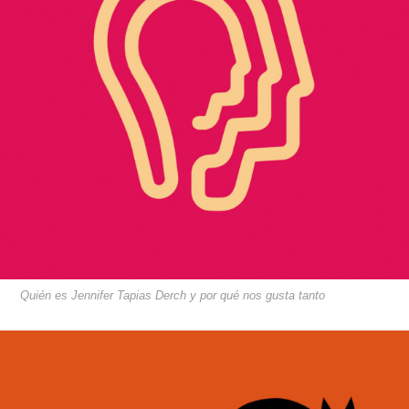
Quién es Jennifer Tapias Derch y por qué nos gusta tanto