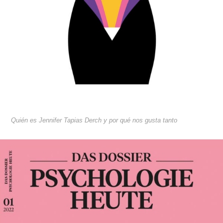
Quién es Jennifer Tapias Derch y por qué nos gusta tanto