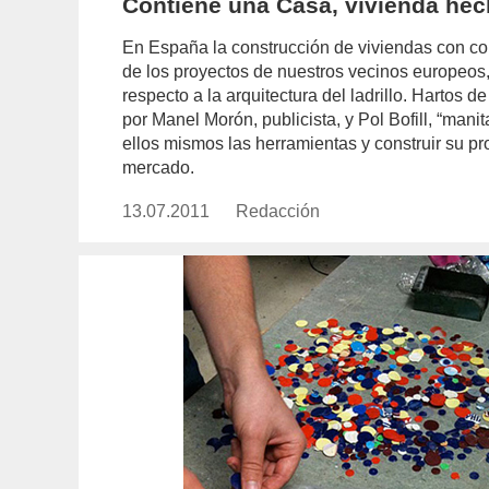
Contiene una Casa, vivienda he
En España la construcción de viviendas con c
de los proyectos de nuestros vecinos europeos,
respecto a la arquitectura del ladrillo. Hartos
por Manel Morón, publicista, y Pol Bofill, “man
ellos mismos las herramientas y construir su pr
mercado.
13.07.2011
Publicado
Redacción
https://www.experimenta.es/aut
el