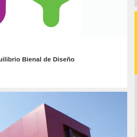
ilibrio Bienal de Diseño
or/luis-