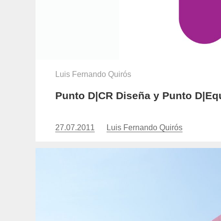
Luis Fernando Quirós
Punto D|CR Diseña y Punto D|Equ
27.07.2011
Publicado
Luis Fernando Quirós
https://www.experimenta.es/auth
el
fernando-
quiros/