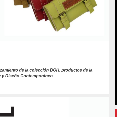
anzamiento de la colección BOH, productos de la
te y Diseño Contemporáneo
or/luis-