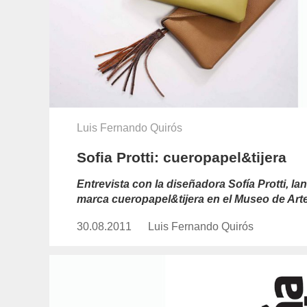
Luis Fernando Quirós
Sofia Protti: cueropapel&tijera
Entrevista con la diseñadora Sofía Protti, l
marca cueropapel&tijera en el Museo de Ar
30.08.2011
Publicado
Luis Fernando Quirós
https://www.experimenta.es/auth
el
fernando-
quiros/