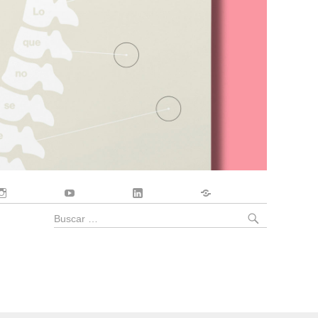
Instagram
YouTube
LinkedIn
Contacto
BUSCA
Buscar
por: