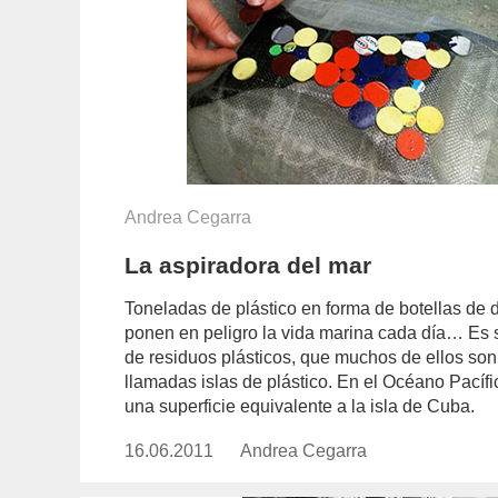
Andrea Cegarra
La aspiradora del mar
Toneladas de plástico en forma de botellas de d
ponen en peligro la vida marina cada día… Es 
de residuos plásticos, que muchos de ellos so
llamadas islas de plástico. En el Océano Pacíf
una superficie equivalente a la isla de Cuba.
16.06.2011
Publicado
Andrea Cegarra
https://www.experimenta.es/au
el