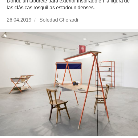
Donut, un taburete para exterior inspirado en la figura de
las clásicas rosquillas estadounidenses.
Publicado
26.04.2019
https://www.experimenta.es/author/soledad-
Soledad Gherardi
el
gherardi/