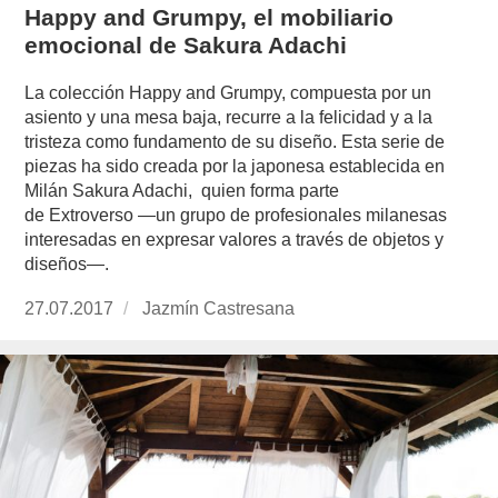
Happy and Grumpy, el mobiliario
emocional de Sakura Adachi
La colección Happy and Grumpy, compuesta por un
asiento y una mesa baja, recurre a la felicidad y a la
tristeza como fundamento de su diseño. Esta serie de
piezas ha sido creada por la japonesa establecida en
Milán Sakura Adachi, quien forma parte
de Extroverso —un grupo de profesionales milanesas
interesadas en expresar valores a través de objetos y
diseños—.
Publicado
27.07.2017
https://www.experimenta.es/author/jazmin-
Jazmín Castresana
el
castresana/