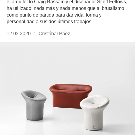
el arquitecto Craig Bassam y el diseñador Scott Fellows,
ha utilizado, nada más y nada menos que al brutalismo
como punto de partida para dar vida, forma y
personalidad a sus dos últimos trabajos.
Publicado
12.02.2020
https://www.experimenta.es/author/cristobal-
Cristóbal Páez
el
paez/