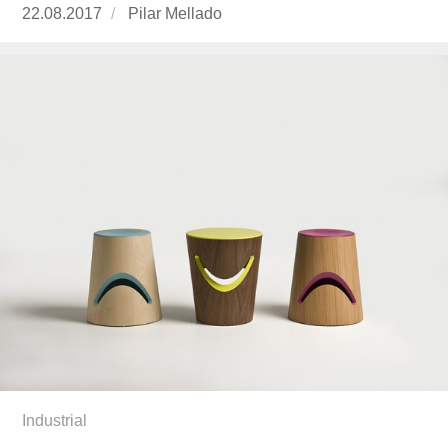
Publicado
22.08.2017
https://www.experimenta.es/author/pilar-
Pilar Mellado
el
mellado/
Industrial