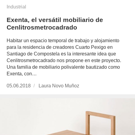
Industrial
Exenta, el versátil mobiliario de
Cenlitrosmetrocadrado
Habitar un espacio temporal de trabajo y alojamiento
para la residencia de creadores Cuarto Pexigo en
Santiago de Compostela es la interesante idea que
Cenlitrosmetrocadrado nos propone en este proyecto.
Una familia de mobiliario polivalente bautizado como
Exenta, con…
Publicado
05.06.2018
https://www.experimenta.es/author/laura-
Laura Novo Muñoz
el
novo-
munoz/