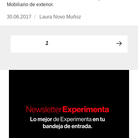
Mobiliario de exterior.
Publicado
30.06.2017
https://www.experimenta.es/author/laura-
Laura Novo Muñoz
el
novo-
munoz/
Paginación
PÁGINA
1
PRÓ
de
XIMA
PÁGI
entradas
NA