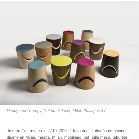
Happy and Grumpy, Sakura Adachi, Milán (Italia), 2017
https://www.experimenta.es/author/jazmin-
Jazmín Castresana
Publicado
27.07.2017
Categorías
Industrial
Etiquetas
diseño emocional
,
castresana/
diseño en Milán
,
mesita
el
,
Milan
,
mobiliario
,
puf
,
silla mesa
,
taburete