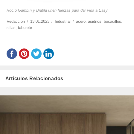
Rocío Gambín y Diabla unen fuerzas para dar vida a Easy
https://www.experimenta.es/author/redaccion/
Redacción
Publicado
13.01.2023
Categorías
Industrial
Etiquetas
acero
,
asidnos
,
bocadillos
,
sillas
,
taburete
el
Artículos Relacionados