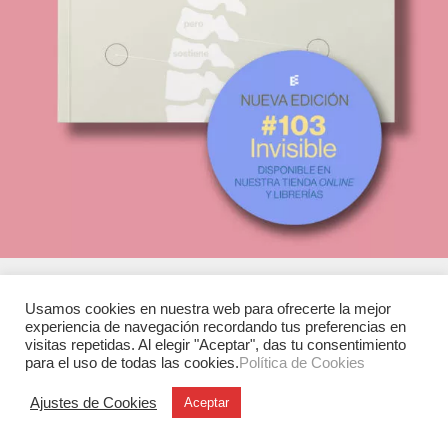
Usamos cookies en nuestra web para ofrecerte la mejor
experiencia de navegación recordando tus preferencias en
Experimenta
visitas repetidas. Al elegir "Aceptar", das tu consentimiento
C/ Investigación, 7
para el uso de todas las cookies.
Política de Cookies
28906 Getafe (Madrid)
Ajustes de Cookies
Aceptar
T. +34 91 6846116