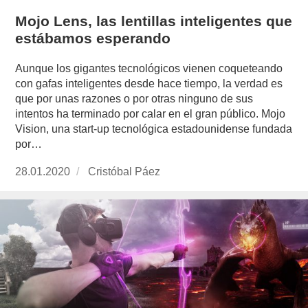
Mojo Lens, las lentillas inteligentes que
estábamos esperando
Aunque los gigantes tecnológicos vienen coqueteando
con gafas inteligentes desde hace tiempo, la verdad es
que por unas razones o por otras ninguno de sus
intentos ha terminado por calar en el gran público. Mojo
Vision, una start-up tecnológica estadounidense fundada
por…
Publicado
28.01.2020
https://www.experimenta.es/author/cristobal-
Cristóbal Páez
el
paez/