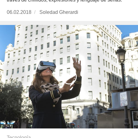
Publicado
06.02.2018
https://www.experimenta.es/author/soledad-
Soledad Gherardi
el
gherardi/
Tecnología