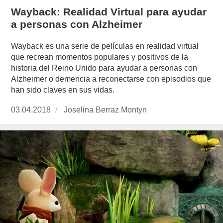
Wayback: Realidad Virtual para ayudar
a personas con Alzheimer
Wayback es una serie de películas en realidad virtual
que recrean momentos populares y positivos de la
historia del Reino Unido para ayudar a personas con
Alzheimer o demencia a reconectarse con episodios que
han sido claves en sus vidas.
Publicado
03.04.2018
https://www.experimenta.es/author/joselina-
Joselina Berraz Montyn
el
berraz-
montyn/