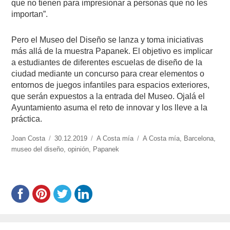
que no tienen para impresionar a personas que no les
importan”.
Pero el Museo del Diseño se lanza y toma iniciativas
más allá de la muestra Papanek. El objetivo es implicar
a estudiantes de diferentes escuelas de diseño de la
ciudad mediante un concurso para crear elementos o
entornos de juegos infantiles para espacios exteriores,
que serán expuestos a la entrada del Museo. Ojalá el
Ayuntamiento asuma el reto de innovar y los lleve a la
práctica.
https://www.experimenta.es/author/joan-
Joan Costa
Publicado
30.12.2019
Categorías
A Costa mía
Etiquetas
A Costa mía
,
Barcelona
,
costa/
museo del diseño
el
,
opinión
,
Papanek