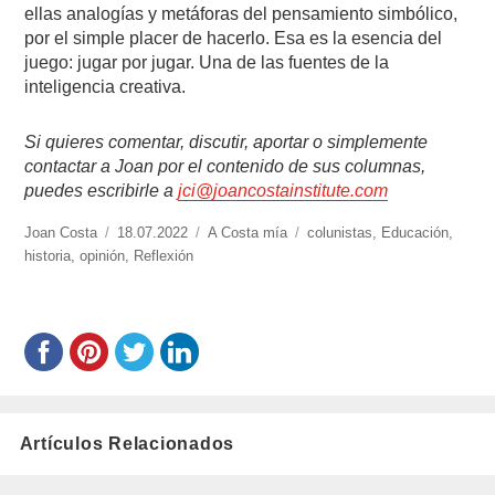
ellas analogías y metáforas del pensamiento simbólico,
por el simple placer de hacerlo. Esa es la esencia del
juego: jugar por jugar. Una de las fuentes de la
inteligencia creativa.
Si quieres comentar, discutir, aportar o simplemente
contactar a Joan por el contenido de sus columnas,
puedes escribirle a
jci@joancostainstitute.com
https://www.experimenta.es/author/joan-
Joan Costa
Publicado
18.07.2022
Categorías
A Costa mía
Etiquetas
colunistas
,
Educación
,
costa/
historia
,
opinión
el
,
Reflexión
Artículos Relacionados