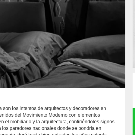
a son los intentos de arquitectos y decoradores en
 venidos del Movimiento Moderno con elementos
 en el mobiliario y la arquitectura, confiriéndoles signos
n los paradores nacionales donde se pondría en
enguaje, duró hasta bien entrados los años setenta.