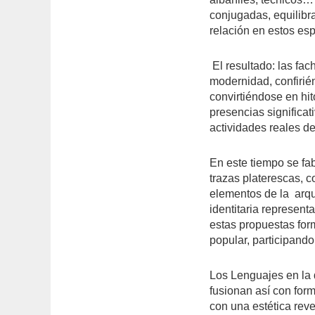
conjugadas, equilib
relación en estos es
El resultado: las fa
modernidad, confirién
convirtiéndose en hit
presencias significat
actividades reales de
En este tiempo se fab
trazas platerescas, 
elementos de la
arq
identitaria represent
estas propuestas for
popular, participando
Los Lenguajes en la 
fusionan así con for
con una estética reve