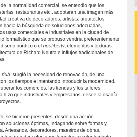
 de la normalidad comercial
se entendió que los
eterías, restaurantes etc., adoptaran una imagen más
ad creativa de decoradores, artistas, arquitectos,
ón hacia la búsqueda de soluciones adecuadas,
os usos comerciales e industriales en la ciudad de
rio formalístico que se propuso vendría preferentemente
 diseño nórdico o el
neoliberty
, elementos y texturas
itectura de Richard Neutra e influjos tradicionales de
as.
a
riuà
surgió la necesidad de renovación, de una
n los tiempos e intentando introducir la modernidad.
uperar los comercios, las tiendas y los talleres
da hizo que industriales y empresarios, desde la osadía,
proyectos.
, se hicieron presentes -desde una acción
on soluciones óptimas, indagando sobre formas y
a. Artesanos, decoradores, maestros de obras,
 intentaron dar soluciones formales excelentemente