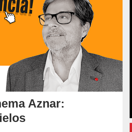
hema Aznar:
ielos