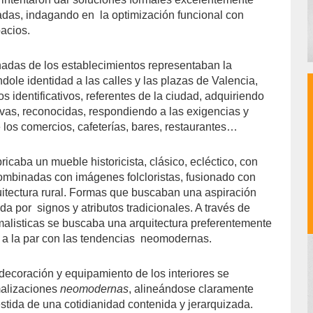
radas, indagando en
la optimización funcional con
pacios.
chadas de los establecimientos representaban la
dole identidad a las calles y las plazas de Valencia,
os identificativos, referentes de la ciudad, adquiriendo
ivas, reconocidas, respondiendo a las exigencias y
 los comercios, cafeterías, bares, restaurantes…
ricaba un mueble historicista, clásico, ecléctico, con
combinadas con imágenes folcloristas, fusionado con
uitectura rural. Formas que buscaban una aspiración
ada por
signos y atributos tradicionales. A través de
malisticas se buscaba una arquitectura preferentemente
 a la par con las tendencias
neomodernas.
decoración y equipamiento de los interiores se
malizaciones
neomodernas
, alineándose claramente
stida de una cotidianidad contenida y jerarquizada.