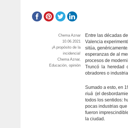
Entre las décadas de 
https://www.experimenta.es/author/chema
Chema Aznar
aznar/
Publicado
10.06.2021
Valencia experimentó
Categorías
¡A propósito de la
el
sitúa, genéricamente,
incidencia!
esperanzas de al men
Etiquetas
Chema Aznar
,
procesos de moderniza
Educación
,
opinión
Truncó
la
heredad
obradores o industri
Sumado a esto, en 19
riuà
(el desbordamien
todos los sentidos: h
pocas industrias que 
fueron imprescindibl
la ciudad.