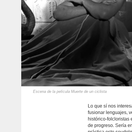
Escena de la película Muerte de un ciclista
Lo que sí nos interes
fusionar lenguajes,
histórico-folcloristas
de progreso. Sería e
práctica este seudol