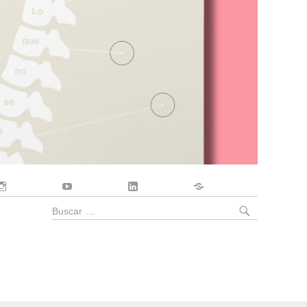
Instagram
YouTube
LinkedIn
Contacto
BUSCA
Buscar
por: