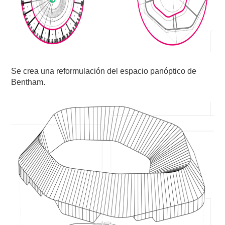
Se crea una reformulación del espacio panóptico de
Bentham.