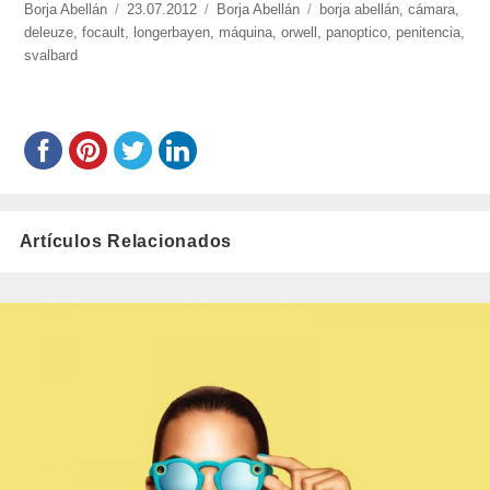
https://www.experimenta.es/author/Borja%20Abellán/
Borja Abellán
Publicado
23.07.2012
Categorías
Borja Abellán
Etiquetas
borja abellán
,
cámara
,
deleuze
,
focault
,
el
longerbayen
,
máquina
,
orwell
,
panoptico
,
penitencia
,
svalbard
Artículos Relacionados