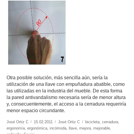
Otra posible solución, más sencilla aún, sería la
utilización de una llave con empuñadura abatible, como
las utilizadas en la industria del mueble. De esta forma
la pared antivandalismo necesaria sería de menor altura
y, consecuentemente, el acceso a la cerradura requeriría
menor espacio circundante.
https://www.experimenta.es/author/José%20Ortiz%20C/
José Ortiz C
Publicado
15.02.2011
Categorías
José Ortiz C
Etiquetas
bicicleta
,
cerradura
,
ergonomía
,
ergonómica
el
,
incómoda
,
llave
,
mejora
,
mejorable
,