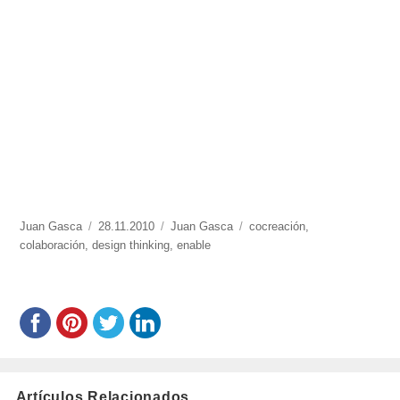
https://www.experimenta.es/author/Juan%20Gasca/
Juan Gasca
Publicado
28.11.2010
Categorías
Juan Gasca
Etiquetas
cocreación
,
colaboración
,
design thinking
el
,
enable
Artículos Relacionados