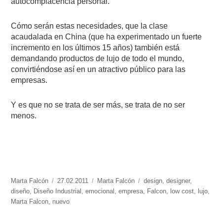
autocomplacencia personal.
Cómo serán estas necesidades, que la clase
acaudalada en China (que ha experimentado un fuerte
incremento en los últimos 15 años) también está
demandando productos de lujo de todo el mundo,
convirtiéndose así en un atractivo público para las
empresas.
Y es que no se trata de ser más, se trata de no ser
menos.
https://www.experimenta.es/author/Marta%20Falcón/
Marta Falcón
Publicado
27.02.2011
Categorías
Marta Falcón
Etiquetas
design
,
designer
,
diseño
,
Diseño Industrial
el
,
emocional
,
empresa
,
Falcon
,
low cost
,
lujo
,
Marta Falcon
,
nuevo