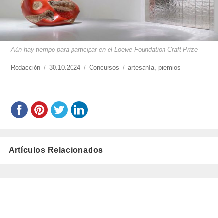
Aún hay tiempo para participar en el Loewe Foundation Craft Prize
https://www.experimenta.es/author/redaccion/
Redacción
Publicado
30.10.2024
Categorías
Concursos
Etiquetas
artesanía
,
premios
el
Artículos Relacionados