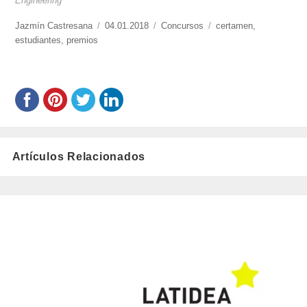
Engineering
https://www.experimenta.es/author/jazmin-
Jazmín Castresana
Publicado
04.01.2018
Categorías
Concursos
Etiquetas
certamen
,
castresana/
estudiantes
,
premios
el
Artículos Relacionados