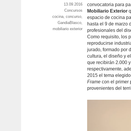
castresana/
Publicado
13.09.2016
convocatoria para par
el
Categorías
Concursos
Mobiliario Exterior
q
Etiquetas
cocina
,
concurso
,
espacio de cocina par
GandiaBlasco
,
hasta el 9 de marzo 
mobiliario exterior
profesionales del di
Como requisito, los 
reproducirse industr
jurado, formado por 
cultura, el diseño y 
que recibirán 2.000 
respectivamente, ade
2015 el tema elegido
Frame
con el primer 
provenientes del terr