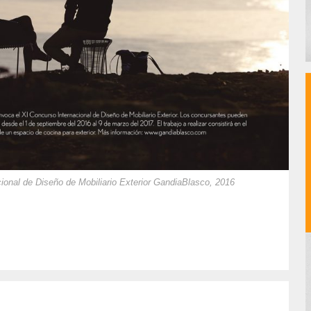
ional de Diseño de Mobiliario Exterior GandiaBlasco, 2016