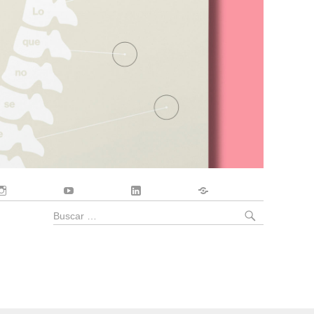
Instagram
YouTube
LinkedIn
Contacto
BUSCA
Buscar
por: