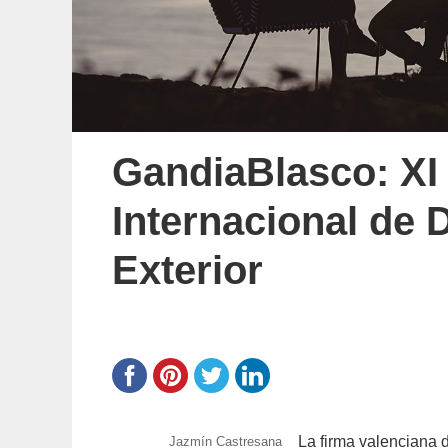
GandiaBlasco: XI
Internacional de 
Exterior
La firma valenciana d
https://www.experimenta.es/author/jazmin-
Jazmín Castresana