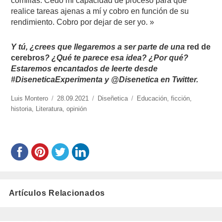
comillas. Cedo mi capacidad de proceso para que
realice tareas ajenas a mí y cobro en función de su
rendimiento. Cobro por dejar de ser yo. »
Y tú, ¿crees que llegaremos a ser parte de una
red de
cerebros
? ¿Qué te parece esa idea? ¿Por qué?
Estaremos encantados de leerte desde
#DiseneticaExperimenta y @Disenetica en Twitter.
https://www.experimenta.es/author/luis-
Luis Montero
Publicado
28.09.2021
Categorías
Diseñetica
Etiquetas
Educación
,
ficción
,
montero/
historia
,
Literatura
el
,
opinión
Artículos Relacionados