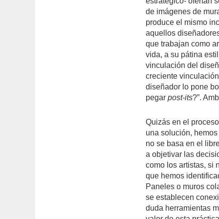
estratégico- ofertan 
de imágenes de mura
produce el mismo inc
aquellos diseñadores
que trabajan como ar
vida, a su pátina esti
vinculación del diseñ
creciente vinculació
diseñador lo pone bo
pegar
post-its
?”. Amb
Quizás en el proceso
una solución, hemos 
no se basa en el lib
a objetivar las deci
como los artistas, s
que hemos identifica
Paneles o muros cola
se establecen conexio
duda herramientas mu
valor de esta práctic