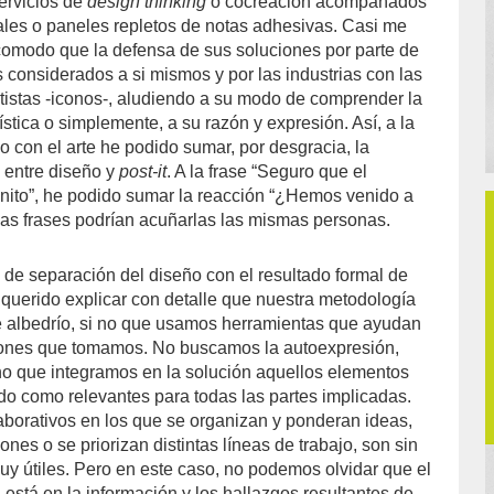
servicios de
design thinking
o cocreación acompañados
les o paneles repletos de notas adhesivas. Casi me
omodo que la defensa de sus soluciones por parte de
 considerados a si mismos y por las industrias con las
tistas -iconos-, aludiendo a su modo de comprender la
lística o simplemente, a su razón y expresión. Así, a la
o con el arte he podido sumar, por desgracia, la
n entre diseño y
post-it
. A la frase “Seguro que el
nito”, he podido sumar la reacción “¿Hemos venido a
as frases podrían acuñarlas las mismas personas.
 de separación del diseño con el resultado formal de
querido explicar con detalle que nuestra metodología
re albedrío, si no que usamos herramientas que ayudan
siones que tomamos. No buscamos la autoexpresión,
i no que integramos en la solución aquellos elementos
do como relevantes para todas las partes implicadas.
borativos en los que se organizan y ponderan ideas,
nes o se priorizan distintas líneas de trabajo, son sin
y útiles. Pero en este caso, no podemos olvidar que el
a está en la información y los hallazgos resultantes de