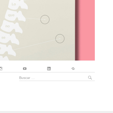
Instagram
YouTube
LinkedIn
Contacto
BUSCA
Buscar
por: