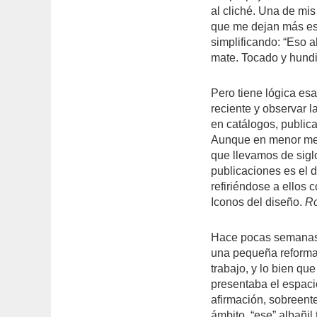
al cliché. Una de mis
que me dejan más est
simplificando: “Eso a
mate. Tocado y hund
Pero tiene lógica es
reciente y observar la
en catálogos, publica
Aunque en menor med
que llevamos de sigl
publicaciones es el d
refiriéndose a ellos 
Iconos del diseño.
Ro
Hace pocas semanas 
una pequeña reforma 
trabajo, y lo bien qu
presentaba el espacio
afirmación, sobreen
ámbito, “ese” albañi