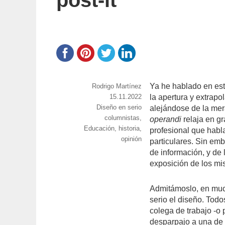
post-it
Ya he hablado en este
https://www.experimenta.es/author/rodrigo-
Rodrigo Martínez
martinez/
Publicado
15.11.2022
la apertura y extrapo
Categorías
Diseño en serio
el
alejándose de la mer
Etiquetas
columnistas
,
operandi
relaja en gr
Educación
,
historia
,
profesional que hab
opinión
particulares. Sin emb
de información, y de
exposición de los mis
Admitámoslo, en muc
serio el diseño. Tod
colega de trabajo -o 
desparpajo a una de 