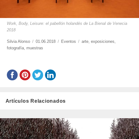
Work, Body, Leisure: el pabellón holandés de La Bienal de Venecia
2018
https://www.experimenta.es/author/silvia-
Silvia Alonso
Publicado
01.06.2018
Categorías
Eventos
Etiquetas
arte
,
exposiciones
,
alonso/
fotografía
,
muestras
el
Artículos Relacionados