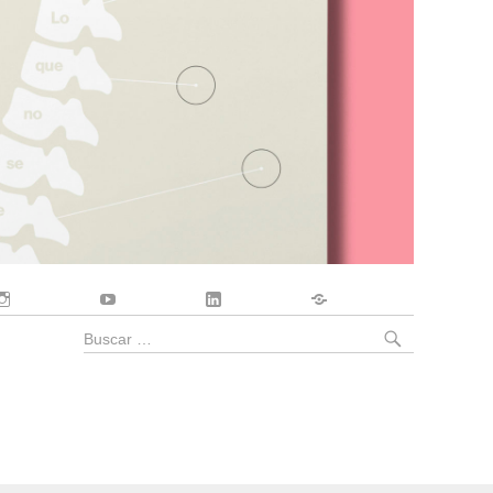
Instagram
YouTube
LinkedIn
Contacto
BUSCA
Buscar
por: