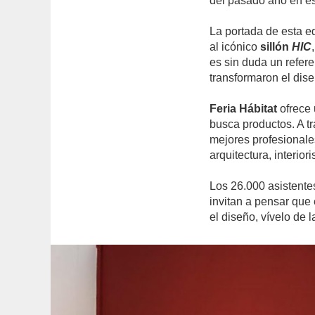
del pasado año en e
La portada de esta e
al icónico
sillón
HIC
es sin duda un refer
transformaron el dis
Feria Hábitat
ofrece 
busca productos. A tr
mejores profesionales
arquitectura, interio
Los 26.000 asistente
invitan a pensar que 
el diseño, vívelo de