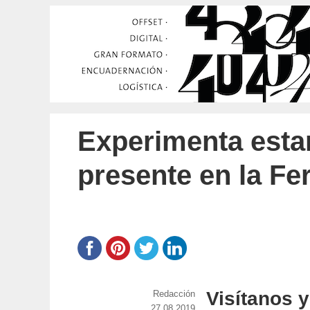
Experimenta esta
presente en la Fer
Visítanos y
https://www.experimenta.es/author/red
Redacción
Publicado
27.08.2019