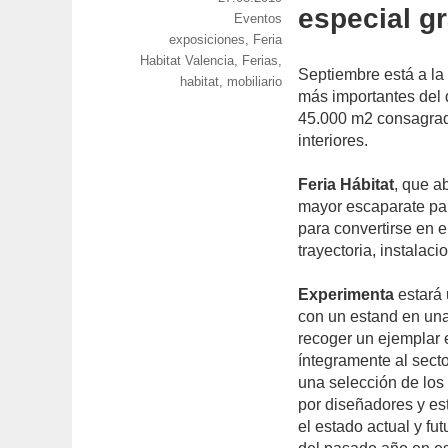
especial gr
el
Categorías
Eventos
Etiquetas
exposiciones
,
Feria
Habitat Valencia
,
Ferias
,
Septiembre está a la 
habitat
,
mobiliario
más importantes del
45.000 m2 consagrados
interiores.
Feria Hábitat
, que a
mayor escaparate par
para convertirse en e
trayectoria, instalac
Experimenta
estará 
con un estand en una
recoger un ejemplar e
íntegramente al sector
una selección de los
por diseñadores y es
el estado actual y fu