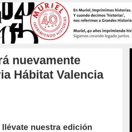
rá nuevamente
ia Hábitat Valencia
 llévate nuestra edición
accion/