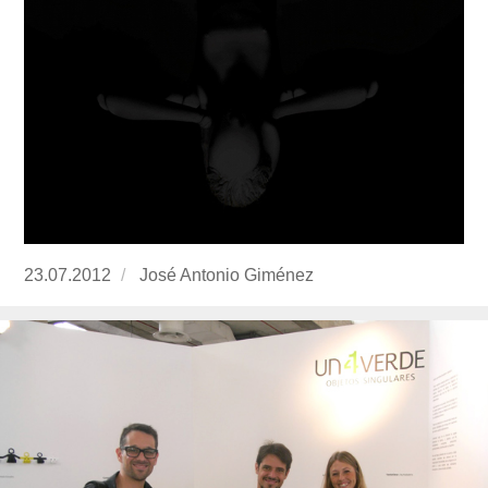
Publicado
23.07.2012
https://www.experimenta.es/author/José%2
José Antonio Giménez
el