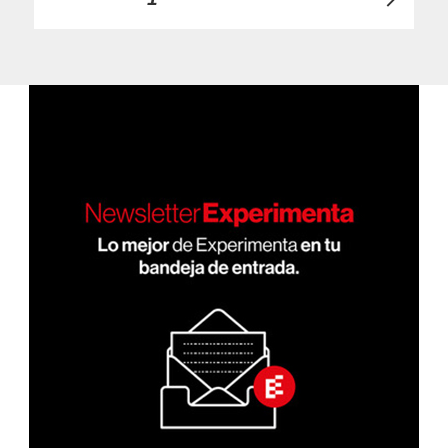
PRÓ
de
XIMA
PÁGI
entradas
NA