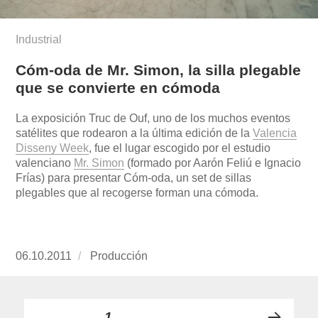
Industrial
Cóm-oda de Mr. Simon, la silla plegable
que se convierte en cómoda
La exposición Truc de Ouf, uno de los muchos eventos
satélites que rodearon a la última edición de la
Valencia
Disseny Week
, fue el lugar escogido por el estudio
valenciano
Mr. Simon
(formado por Aarón Feliú e Ignacio
Frías) para presentar Cóm-oda, un set de sillas
plegables que al recogerse forman una cómoda.
Publicado
06.10.2011
https://www.experimenta.es/author/produccion
Producción
el
Paginación
PÁGINA
1