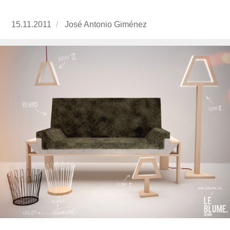
Publicado
15.11.2011
https://www.experimenta.es/author/José%20
José Antonio Giménez
el