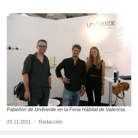
Pabellón de Un4verde en la Feria Hábitat de Valencia.
Publicado
20.11.2011
https://www.experimenta.es/author/redaccion/
Redacción
el