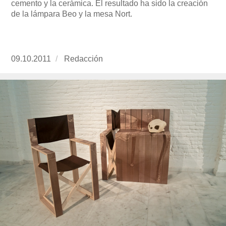
cemento y la cerámica. El resultado ha sido la creación
de la lámpara Beo y la mesa Nort.
Publicado
09.10.2011
https://www.experimenta.es/author/redaccion/
Redacción
el