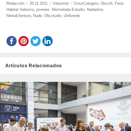
https://www.experimenta.es/author/redaccion/
Redacción
Publicado
20.11.2011
Categorías
Industrial
Etiquetas
CrousCalogero
,
Discoh
,
Feria
Habitat Valencia
el
,
jovenes
,
Mermelada Estudio
,
Nadadora
,
Nieto&Ventura
,
Nude
,
Obj.studio
,
Un4verde
Artículos Relacionados