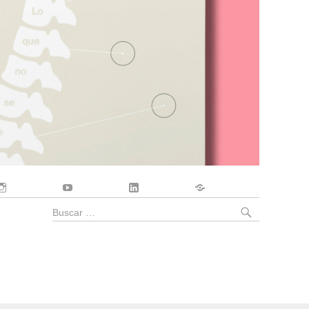
Instagram
YouTube
LinkedIn
Contacto
BUSCA
Buscar
por: