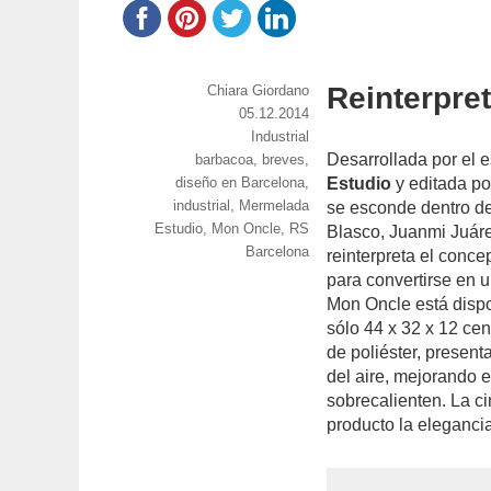
Reinterpre
https://www.experimenta.es/author/chiara-
Chiara Giordano
giordano/
Publicado
05.12.2014
el
Categorías
Industrial
Desarrollada por el 
Etiquetas
barbacoa
,
breves
,
diseño en Barcelona
,
Estudio
y editada p
industrial
,
Mermelada
se esconde dentro de
Estudio
,
Mon Oncle
,
RS
Blasco, Juanmi Juár
Barcelona
reinterpreta el conc
para convertirse en 
Mon Oncle está dispon
sólo 44 x 32 x 12 cen
de poliéster, present
del aire, mejorando 
sobrecalienten. La cin
producto la eleganci