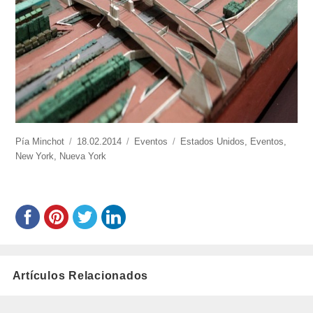
https://www.experimenta.es/author/pia/
Pía Minchot
Publicado
18.02.2014
Categorías
Eventos
Etiquetas
Estados Unidos
,
Eventos
,
New York
,
Nueva York
el
Artículos Relacionados