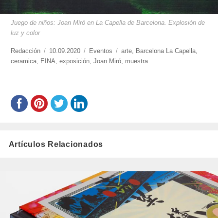
Juego de niños: Joan Miró en La Capella de Barcelona. Explosión de
luz y color
https://www.experimenta.es/author/redaccion/
Redacción
Publicado
10.09.2020
Categorías
Eventos
Etiquetas
arte
,
Barcelona La Capella
,
ceramica
,
EINA
el
,
exposición
,
Joan Miró
,
muestra
Artículos Relacionados