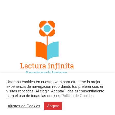
Usamos cookies en nuestra web para ofrecerte la mejor
experiencia de navegación recordando tus preferencias en
Facebook
Twitter
Instagram
visitas repetidas. Al elegir "Aceptar", das tu consentimiento
para el uso de todas las cookies.
Política de Cookies
YouTube
LinkedIn
Contacto
Ajustes de Cookies
Aceptar
BU
Buscar